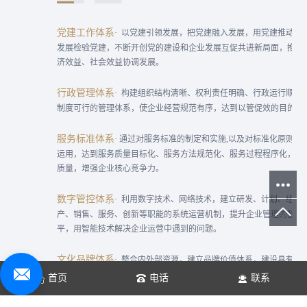
党建工作体系
· 以党建引领发展，把党建融入发展，用党建推动发
发展检验党建，不断开创党的建设和企业发展互促共进新局面，推动
济效益、社会效益协调发展。
行政管理体系
· 构建组织结构清晰、权利责任明确、行政运行顺畅
制度可行的管理体系，使企业经营规范有序，达到以管促效的目的。
服务标准体系
· 通过对服务标准的制定和实施,以及对标准化原则和
运用，达到服务质量目标化、服务方法规范化、服务过程程序化，提
质量，增强企业核心竞争力。
数字管控体系
· 利用数字技术、网络技术，建立研发、计划、组织
产、销售、服务、创新等职能的系统运营机制，提升企业管理的智能
平，用智能技术解决企业运营中遇到的问题。
文化品牌体系
· 整合内外部资源，建立品牌价值体系，建设具有凝
创造力、生命力、竞争力的企业文化，提升品牌知名度、美誉度、影
首页
电话
联系
构筑企业持续发展的源泉动力，奠定“百年企业”基石。