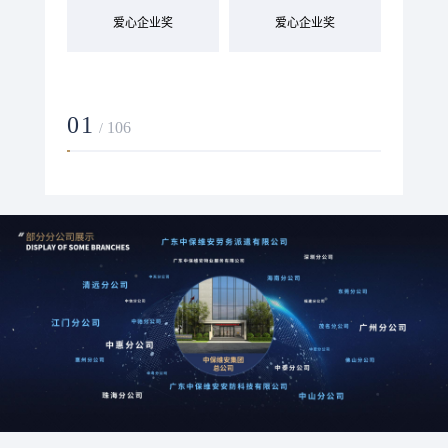
爱心企业奖
爱心企业奖
保
01
01
106
93
/
/