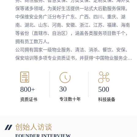
务、商住服务、智慧安保、分类安保、定制安保、海外安
保等诸多领域，为美好生活提供一站式大后勤服务保障。
中保维安业务广泛分布于广东、广西、四川、重庆、湖
南、湖北、山东、河南、安徽、浙江、江苏、福建、海南
等省份（直辖市、自治区），涵盖各类服务项目数千个，
拥有员工数万人。
公司拥有国家一级物业服务、清洁、消杀、餐饮、安保、
保安培训等多项专业资质证书，并获得“中国物业服务企业
百强”“中国物业服务企业综合实力500强”“中国十佳清洁服
务企业”“中国诚信示范企业”“广东省物业服务企业综合实
力测评TOP100”“广东省守合同重信用企业”等多项国家、
30
500
800
+
省市级荣誉称号，同时也是广东省首届保安服务行业大会
先进集体单位、海外保安集团核心成员单位、中国保安协
专注数十年
科技装备
资质证书
会和广东省保安协会理事单位、深圳市先进保安组织。
中保维安实行集中决策、总部管总、事业部主战的“集
约化管理”，在“集约化管理”总原则指导下实行“五体五化”
创始人访谈
管理模式。公司通过"五体"模式的建立、完善和实施，实
FOUNDER INTERVIEW