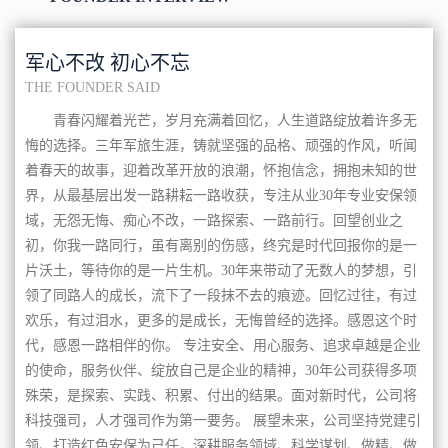
现了党建一体化、企业规范化、服务标准化、管控数字
化、装备科技化“五化”协调统一发展。
军心不改 初心不忘
紧扣市场需求，适应时代发展。在国家推行“物业城
THE FOUNDER SAID
市”管理模式的大背景下，中保维安遵循“一键智能、慧享
生活”的核心理念，依托物联网、云计算等先进技术，自主
青春闪耀着光芒，岁月充满着回忆，人生道路绽放着许多无
悔的选择。三年军旅生涯，铸就坚强的品格、顽强的作风，听闻
研发了“慧·生活”开放式智慧服务平台，形成了一体化的智
着春天的故事，迎着改革开放的浪潮，怀抱信念，拥抱未知的世
慧运维管理体系，可实现“人、财、物、事”的互联互通，
界，从最基层出发一路耕耘一路收获，专注从业30年专业安保领
助力提升城市管理的科学化、精细化、智能化水平。
域，无怨无悔、痴心不改，一路探索、一路前行。回望创业之
初，你我一路同行，虽有离别的伤感，终究是时代回报你的是一
片沃土，等待你的是一片生机。30年来带动了无数人的梦想，引
领了同路人的成长，流下了一段抹不去的痕迹。回忆过往，有过
欢乐，有过泪水，更多的是成长，无悔曾经的选择。感恩这个时
代，感恩一路相伴的你。 专注安全、用心服务、追求卓越是企业
的使命，服务伙伴、绽放自己是企业的精神，30年公司获得多项
殊荣，是探索、实践、积累、付出的结果。面对新时代，公司将
科技强司，人才强司作为第一要务。 展望未来，公司坚持党建引
领、打造红色安保为己任，深耕服务领域、科学谋划、做精、做